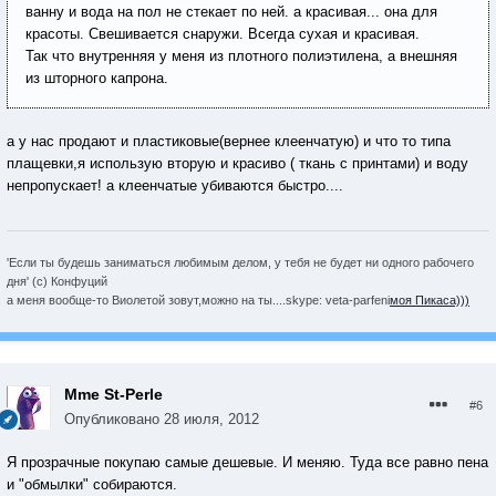
ванну и вода на пол не стекает по ней. а красивая... она для
красоты. Свешивается снаружи. Всегда сухая и красивая.
Так что внутренняя у меня из плотного полиэтилена, а внешняя
из шторного капрона.
а у нас продают и пластиковые(вернее клеенчатую) и что то типа
плащевки,я использую вторую и красиво ( ткань с принтами) и воду
непропускает! а клеенчатые убиваются быстро....
'Если ты будешь заниматься любимым делом, у тебя не будет ни одного рабочего
дня' (с) Конфуций
а меня вообще-то Виолетой зовут,можно на ты....skype: veta-parfeni
моя Пикаса)))
Mme St-Perle
#6
Опубликовано
28 июля, 2012
Я прозрачные покупаю самые дешевые. И меняю. Туда все равно пена
и "обмылки" собираются.