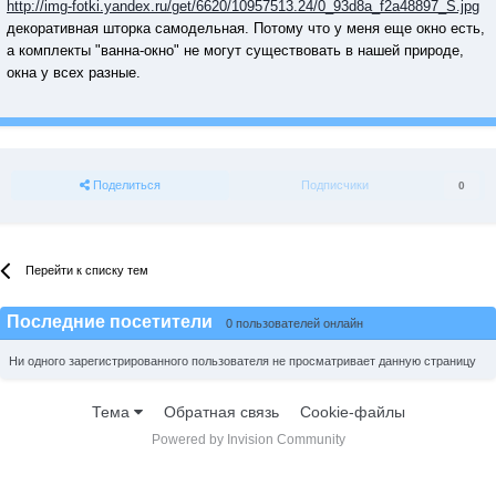
http://img-fotki.yandex.ru/get/6620/10957513.24/0_93d8a_f2a48897_S.jpg
декоративная шторка самодельная. Потому что у меня еще окно есть,
а комплекты "ванна-окно" не могут существовать в нашей природе,
окна у всех разные.
Поделиться
Подписчики
0
Перейти к списку тем
Последние посетители
0 пользователей онлайн
Ни одного зарегистрированного пользователя не просматривает данную страницу
Тема
Обратная связь
Cookie-файлы
Powered by Invision Community