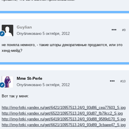
Guylian
#9
Опубликовано
5 октября, 2012
не поняла немного, - такие шторы декоративные продаются, или это
хенд-мейд?
Mme St-Perle
#10
Опубликовано
5 октября, 2012
Вот так у меня:
http://img-fotki.yandex.ru/get/6421/10957513.24/0_93d86_cea77603_S.jpg
http://img-fotki.yandex.ru/get/6522/10957513.24/0_93d87_fb79cc2_S.jpg
http://img-fotki.yandex.ru/get/6419/10957513.24/0_93d88_9589d170_S.jpg
http://img-fotki.yandex.ru/get/6621/10957513.24/0_93d89_3cbaee47_S.jpg