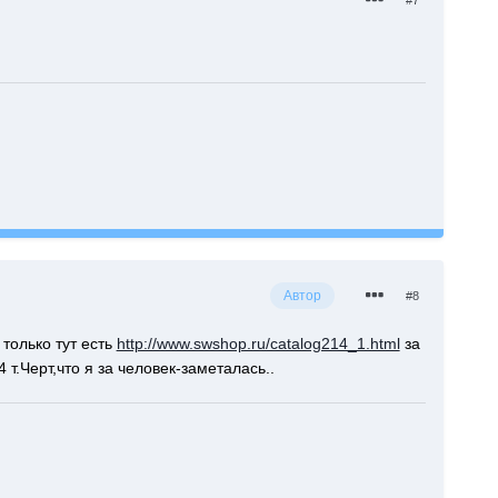
Автор
#8
 только тут есть
http://www.swshop.ru/catalog214_1.html
за
.Черт,что я за человек-заметалась..