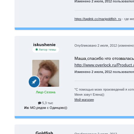
Изменено
2 июля, 2012
пользовател
https://taplink.cc/marigoldfish_ru
- где ме
iskushenie
Опубликовано
2 июля, 2012
(изменено
Автор темы
Маша,спасибо.что отозвалась!
http://www.overlock.ru/Produc
Изменено
2 июля, 2012
пользователе
"С помощью моих произведений я хоте
Лицо Сезона
Меня зовут Елена))
Мой магазин
5,3 тыс
Из:
МО,рядом с Одинцово))
Goldfish
Опубликовано
2 июля, 2012