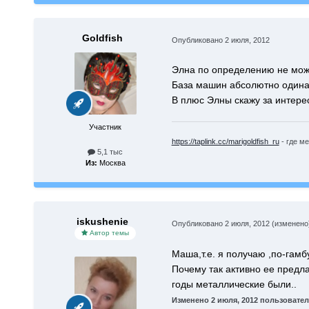
Goldfish
Опубликовано
2 июля, 2012
Элна по определению не може
База машин абсолютно одина
В плюс Элны скажу за интере
Участник
https://taplink.cc/marigoldfish_ru
- где ме
5,1 тыс
Из:
Москва
iskushenie
Опубликовано
2 июля, 2012
(изменено
Автор темы
Маша,т.е. я получаю ,по-гамбу
Почему так активно ее предл
годы металлические были..
Изменено
2 июля, 2012
пользователе