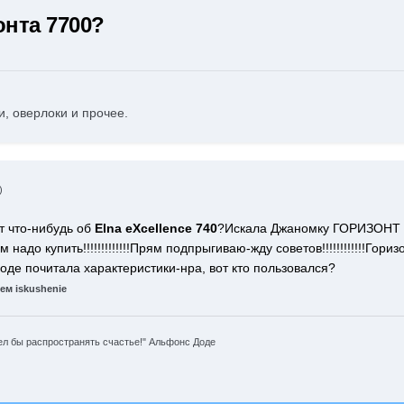
онта 7700?
, оверлоки и прочее.
)
т что-нибудь об
Elna eXcellence 740
?Искала Джаномку ГОРИЗОНТ 7
 надо купить!!!!!!!!!!!!!Прям подпрыгиваю-жду советов!!!!!!!!!!!!Гор
е почитала характеристики-нра, вот кто пользовался?
м iskushenie
л бы распространять счастье!" Альфонс Доде