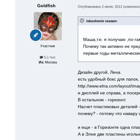
Goldfish
Опубликовано
2 июля, 2012
(изменено
iskushenie сказал:
Маша,т.е. я получаю ,по-га
Почему так активно ее пре
Участник
первые годы металлически
5,1 тыс
Из:
Москва
Дизайн другой, Лена.
есть удобный бокс для лапок,
http://www.elna.com/layout/ima
и дисплей не справа, а посер
В остальном - горизонт.
Насчет пластиковых деталей -
почему? - потому что навару
и еще - в Горизонте одна пла
А в Элне две пластины иголь