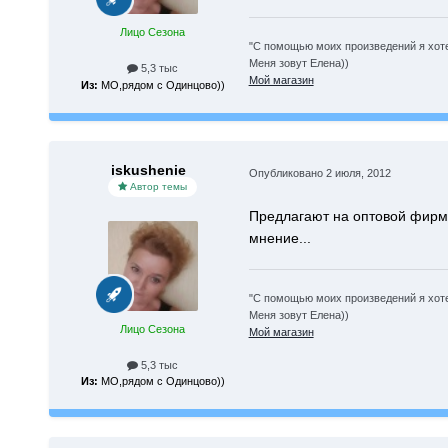
Лицо Сезона
"С помощью моих произведений я хоте
Меня зовут Елена))
5,3 тыс
Мой магазин
Из:
МО,рядом с Одинцово))
iskushenie
Опубликовано
2 июля, 2012
Автор темы
Предлагают на оптовой фирме з
мнение...
"С помощью моих произведений я хоте
Меня зовут Елена))
Лицо Сезона
Мой магазин
5,3 тыс
Из:
МО,рядом с Одинцово))