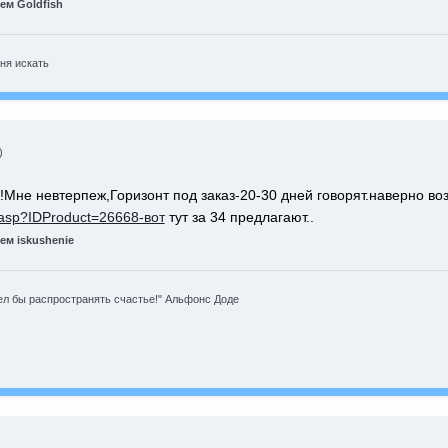
ем Goldfish
ня искать
)
Мне невтерпеж,Горизонт под заказ-20-30 дней говорят.наверно воз
t.asp?IDProduct=26668-вот
тут за 34 предлагают..
м iskushenie
л бы распространять счастье!" Альфонс Доде