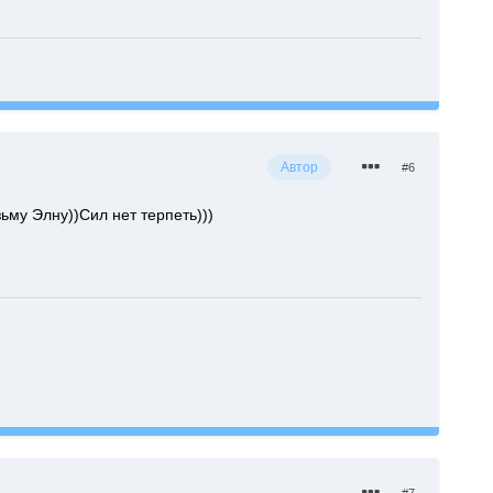
Автор
#6
ьму Элну))Сил нет терпеть)))
#7