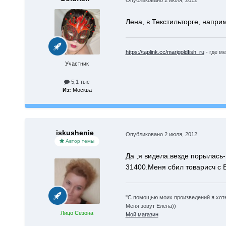
Лена, в Текстильторге, напри
https://taplink.cc/marigoldfish_ru
- где ме
Участник
5,1 тыс
Из:
Москва
iskushenie
Опубликовано
2 июля, 2012
Автор темы
Да ,я видела.везде порылась-н
31400.Меня сбил товарисч с 
"С помощью моих произведений я хоте
Меня зовут Елена))
Лицо Сезона
Мой магазин