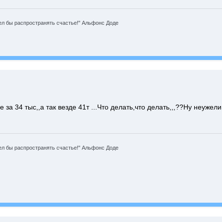
л бы распространять счастье!" Альфонс Доде
а 34 тыс,,а так везде 41т ...Что делать,что делать,,,??Ну неужели
л бы распространять счастье!" Альфонс Доде