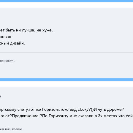
т быть ни лучше, не хуже.
ковая.
сный дизайн.
ня искать
)
ргскому счету,тот же Горизонт,токо вид сбоку?))И чуть дороже?
агают?Продвижение ?По Горизонту мне сказали в 3х местах.что сей
м iskushenie