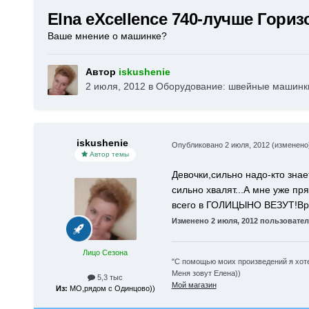
Elna eXcellence 740-лучше Гориз
Ваше мнение о машинке?
Автор
iskushenie
2 июля, 2012
в
Оборудование: швейные машинки
iskushenie
Опубликовано
2 июля, 2012
(изменено
Автор темы
Девочки,сильно надо-кто знае
сильно хвалят...А мне уже прям
всего в ГОЛИЦЫНО ВЕЗУТ!Врод
Изменено
2 июля, 2012
пользователе
Лицо Сезона
"С помощью моих произведений я хоте
Меня зовут Елена))
5,3 тыс
Мой магазин
Из:
МО,рядом с Одинцово))