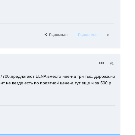
Поделиться
Подписчики
0
#1
700,предлагают ELNA вместо нее-на три тыс. дороже,но
изонт не везде есть по приятной цене-а тут еще и за 500 р