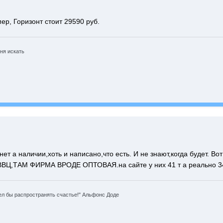
мер, Горизонт стоит 29590 руб.
ня искать
ет а наличии,хоть и написано,что есть. И не знают,когда будет. Вот
ВВЦ,ТАМ ФИРМА ВРОДЕ ОПТОВАЯ.на сайте у них 41 т а реально 34 т
л бы распространять счастье!" Альфонс Доде