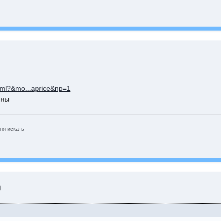
.xml?&mo...aprice&np=1
ины
ня искать
)