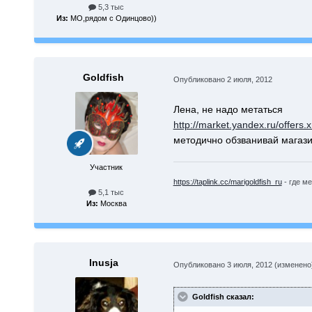
5,3 тыс
Из:
МО,рядом с Одинцово))
Goldfish
Опубликовано
2 июля, 2012
Лена, не надо метаться
http://market.yandex.ru/offers
методично обзванивай магаз
Участник
https://taplink.cc/marigoldfish_ru
- где ме
5,1 тыс
Из:
Москва
Inusja
Опубликовано
3 июля, 2012
(изменено
Goldfish сказал: