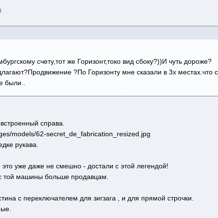
)
мбургскому счету,тот же Горизонт,токо вид сбоку?))И чуть дороже?
длагают?Продвижение ?По Горизонту мне сказали в 3х местах.что с
е были..
 встроенный справа.
ges/models/62-secret_de_fabrication_resized.jpg
едке рукава.
 это уже даже не смешно - достали с этой легендой!
 с той машины больше продавцам.
стина с переключателем для зигзага , и для прямой строчки.
ные.