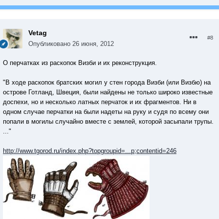
Vetag
#8
Опубликовано
26 июня, 2012
О перчатках из раскопок Визби и их реконструкция.
"В ходе раскопок братских могил у стен города Визби (или Визбю) на
острове Готланд, Швеция, были найдены не только широко известные
доспехи, но и несколько латных перчаток и их фрагментов. Ни в
одном случае перчатки на были надеты на руку и судя по всему они
попали в могилы случайно вместе с землей, которой засыпали трупы.
..."
http://www.tgorod.ru/index.php?topgroupid=...p;contentid=246