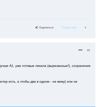
Поделиться
Подписчики
0
#1
лучше А1, уже готовые лекала (вырезанные!), сохранение
тер есть, а чтобы два в одном - не вижу( или не