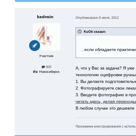
kedrwin
Опубликовано
6 июля, 2012
KuOk сказал:
...если обладаете практич
Участник
900
А, что у Вас за задача? Я у
Из:
Новосибирск
технологию оцифровки ручных 
1. Вы делаете подготовительн
2. Фотографируете свои лека
3. Вводите фотографию в про
читать здесь, делая переход
В любом случае это дешевле 
Программа конструирования с исполь