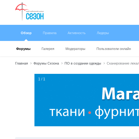
Обзор
Правила
Активность
Лидеры
Форумы
Галерея
Модераторы
Пользователи онлайн
Главная
Форумы Сезона
ПО в создании одежды
Сканирование лекал 
1 / 1