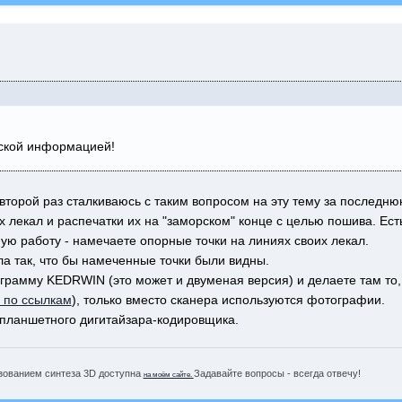
еской информацией!
же второй раз сталкиваюсь с таким вопросом на эту тему за после
лекал и распечатки их на "заморском" конце с целью пошива. Есть
ую работу - намечаете опорные точки на линиях своих лекал.
ла так, что бы намеченные точки были видны.
грамму KEDRWIN (это может и двуменая версия) и делаете там то, 
ы по ссылкам
), только вместо сканера используются фотографии.
планшетного дигитайзара-кодировщика.
зованием синтеза 3D доступна
Задавайте вопросы - всегда отвечу!
на моём сайте.