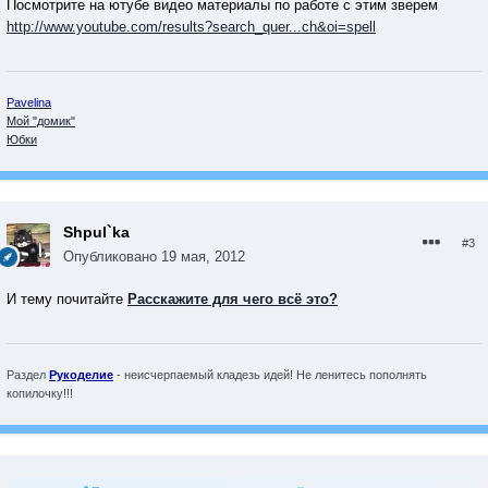
Посмотрите на ютубе видео материалы по работе с этим зверем
http://www.youtube.com/results?search_quer...ch&oi=spell
Pavelina
Мой "домик"
Юбки
Shpul`ka
#3
Опубликовано
19 мая, 2012
И тему почитайте
Расскажите для чего всё это?
Раздел
Рукоделие
- неисчерпаемый кладезь идей! Не ленитесь пополнять
копилочку!!!