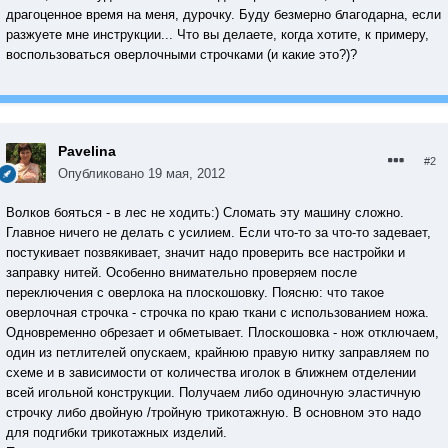
драгоценное время на меня, дурочку. Буду безмерно благодарна, если
разжуете мне инструкции... Что вы делаете, когда хотите, к примеру,
воспользоваться оверлочными строчками (и какие это?)?
Pavelina
#2
Опубликовано
19 мая, 2012
Волков бояться - в лес не ходить:) Сломать эту машину сложно.
Главное ничего не делать с усилием. Если что-то за что-то задевает,
постукивает позвякивает, значит надо проверить все настройки и
заправку нитей. Особенно внимательно проверяем после
переключения с оверлока на плоскошовку. Поясню: что такое
оверлочная строчка - строчка по краю ткани с использованием ножа.
Одновременно обрезает и обметывает. Плоскошовка - нож отключаем,
один из петлителей опускаем, крайнюю правую нитку заправляем по
схеме и в зависимости от количества иголок в ближнем отделении
всей игольной конструкции. Получаем либо одиночную эластичную
строчку либо двойную /тройную трикотажную. В основном это надо
для подгибки трикотажных изделий.