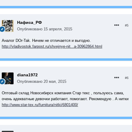
Нафиса_РФ
#5
Опубликовано
15 апреля, 2015
Аналог DOr-Tak. Ничем не отличается и выгодно.
http://vladivostok.farpost.ru/shvejnye-nit...a-30962864.html
diana1972
#6
Опубликовано
20 мая, 2015
Оптовый склад Новосибирск компания Стар текс , пользуюсь сама,
очень адекватные девочки работают, помогают. Рекомендую . А нитки
http://www.star-tex.ru/furnitura/nitki/6801400/