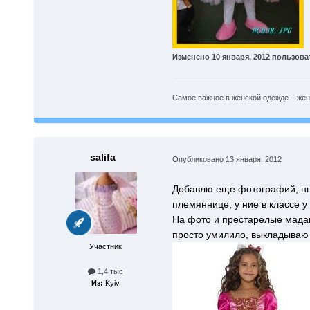
Изменено
10 января, 2012
пользоват
Самое важное в женской одежде – женщ
salifa
Опубликовано
13 января, 2012
Добавлю еще фотографий, нынч
племяннице, у ние в классе у в
На фото и престарелые мадам
просто умилило, выкладываю 
Участник
1,4 тыс
Из:
Kyiv