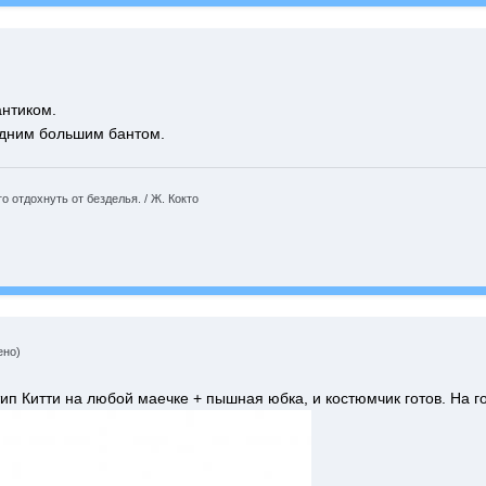
антиком.
 одним большим бантом.
 отдохнуть от безделья. / Ж. Кокто
ено)
п Китти на любой маечке + пышная юбка, и костюмчик готов. На го