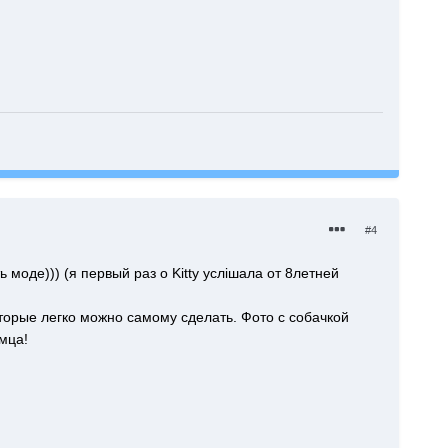
#4
моде))) (я первый раз о Kitty услішала от 8летней
торые легко можно самому сделать. Фото с собачкой
мца!