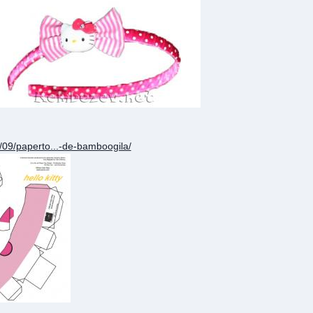
1/09/paperto...-de-bamboogila/