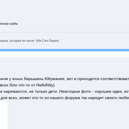
елем salifa
ина, которая ее носит. (Ив Сен-Лоран)
е у юных барышень Kittyмания, вот и приходится соответствовать 
сех біло что-то от HelloKitty)
 наряжаются, не только дети. Некоторые фото - хорошие идеи, ко
для всех, может кто-то из нашего форума так нарядит своего люби