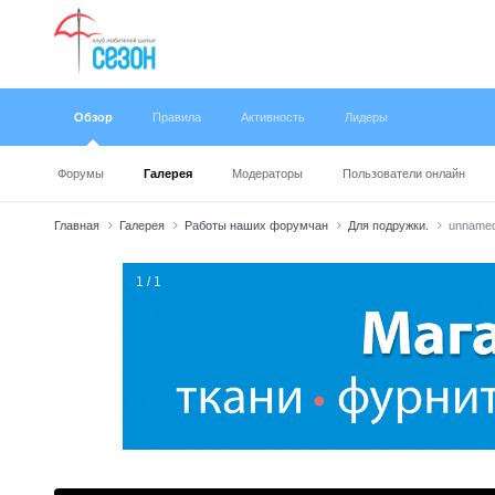
Обзор
Правила
Активность
Лидеры
Форумы
Галерея
Модераторы
Пользователи онлайн
Главная
Галерея
Работы наших форумчан
Для подружки.
unnamed
1 / 1