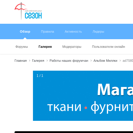
Обзор
Правила
Активность
Лидеры
Форумы
Галерея
Модераторы
Пользователи онлайн
Главная
Галерея
Работы наших форумчан
Альбом Миллки
ad7S8
1 / 1