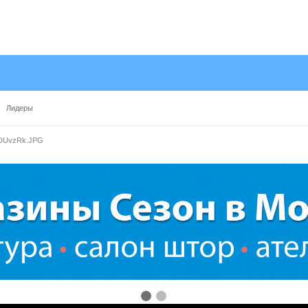
Лидеры
DUvzRk.JPG