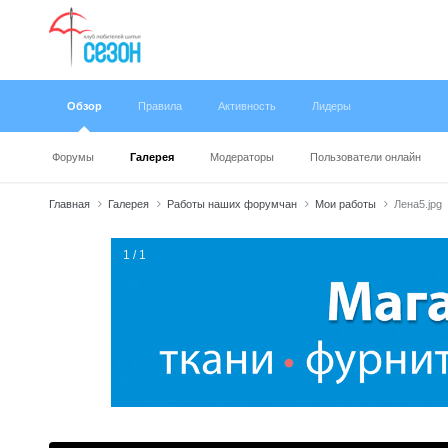
Обзор
Правила
Активность
Лидеры
Форумы
Галерея
Модераторы
Пользователи онлайн
Главная
Галерея
Работы наших форумчан
Мои работы
Лена5.jpg
1 / 1