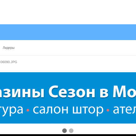
Лидеры
06090.JPG