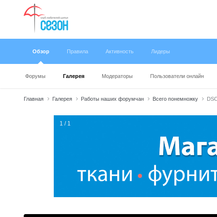
Обзор
Правила
Активность
Лидеры
Форумы
Галерея
Модераторы
Пользователи онлайн
Главная
Галерея
Работы наших форумчан
Всего понемножку
DSC
1 / 1