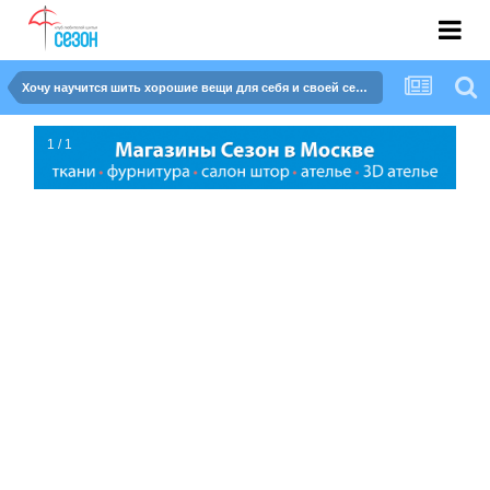
Хочу научится шить хорошие вещи для себя и своей семьи)))
1 / 1