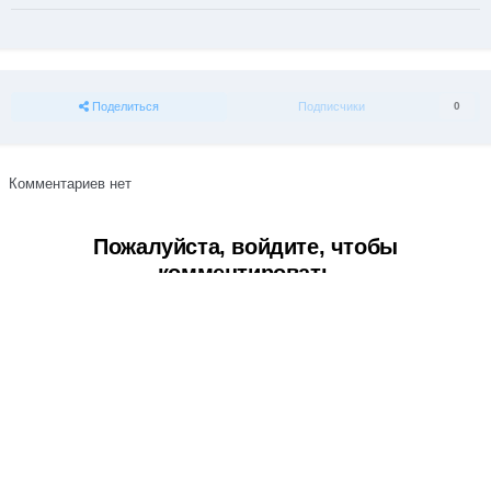
Поделиться
Подписчики
0
Комментариев нет
Пожалуйста, войдите, чтобы
комментировать
Вы сможете оставить комментарий после входа в
Войти
Тема
Обратная связь
Cookie-файлы
Powered by Invision Community