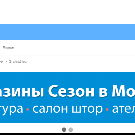
Лидеры
ели
Grafica6.jpg