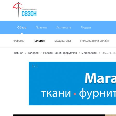
Обзор
Правила
Активность
Лидеры
Форумы
Галерея
Модераторы
Пользователи онлайн
Главная
Галерея
Работы наших форумчан
мои работы
DSC04016
1 / 1