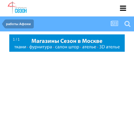
работы Афони
1 / 1