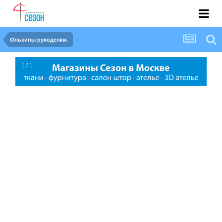
Олькины рукоделки.
1 / 1