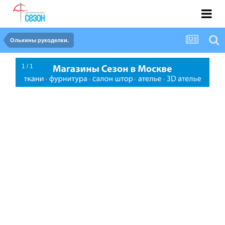
Олькины рукоделки.
1 / 1