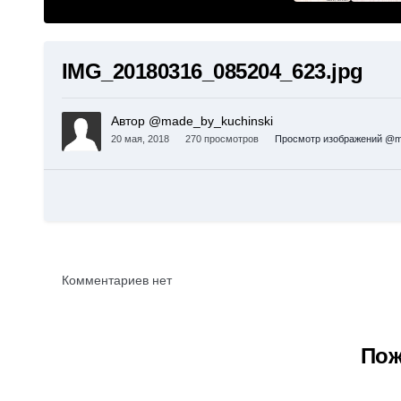
IMG_20180316_085204_623.jpg
Автор @made_by_kuchinski
20 мая, 2018
270 просмотров
Просмотр изображений @m
Комментариев нет
Пож