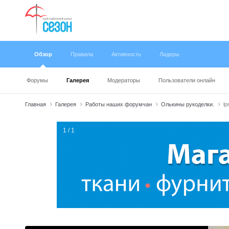
Обзор
Правила
Активность
Лидеры
Форумы
Галерея
Модераторы
Пользователи онлайн
Главная
Галерея
Работы наших форумчан
Олькины рукоделки.
l
1 / 1