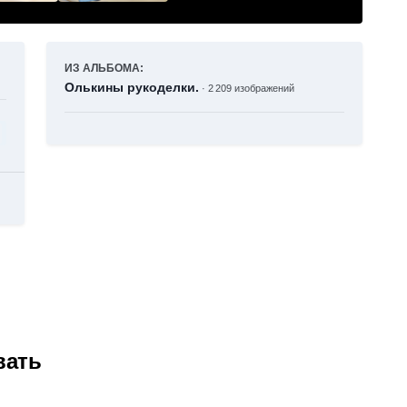
ИЗ АЛЬБОМА:
Олькины рукоделки.
· 2 209 изображений
вать