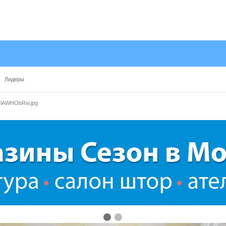
Лидеры
prlAWHObRw.jpg