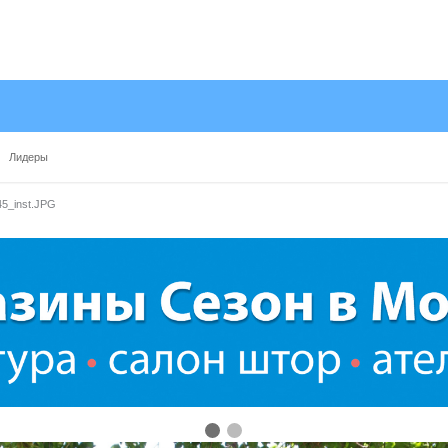
Лидеры
5_inst.JPG