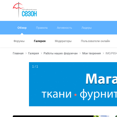
Обзор
Правила
Активность
Лидеры
Форумы
Галерея
Модераторы
Пользователи онлайн
Главная
Галерея
Работы наших форумчан
Мои творения
IMGP654
1 / 1