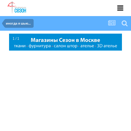
иногда я шью...
1 / 1