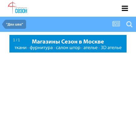
"Два шва"
1 / 1