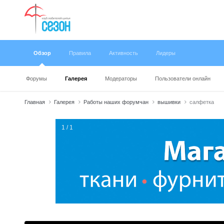
Обзор
Правила
Активность
Лидеры
Форумы
Галерея
Модераторы
Пользователи онлайн
Главная
Галерея
Работы наших форумчан
вышивки
салфетка
1 / 1