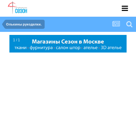
Олькины рукоделки.
1 / 1