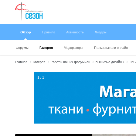
Обзор
Правила
Активность
Лидеры
Форумы
Галерея
Модераторы
Пользователи онлайн
Главная
Галерея
Работы наших форумчан
вышитые дизайны
IMG
1 / 1