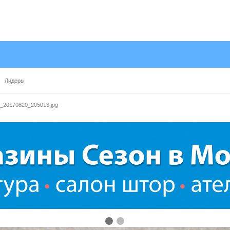
Лидеры
_20170820_205013.jpg