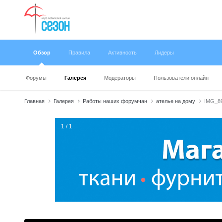
Обзор
Правила
Активность
Лидеры
Форумы
Галерея
Модераторы
Пользователи онлайн
Главная
Галерея
Работы наших форумчан
ателье на дому
IMG_8
1 / 1