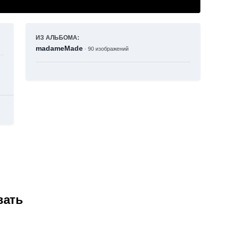
ИЗ АЛЬБОМА:
madameMade
· 90 изображений
вать