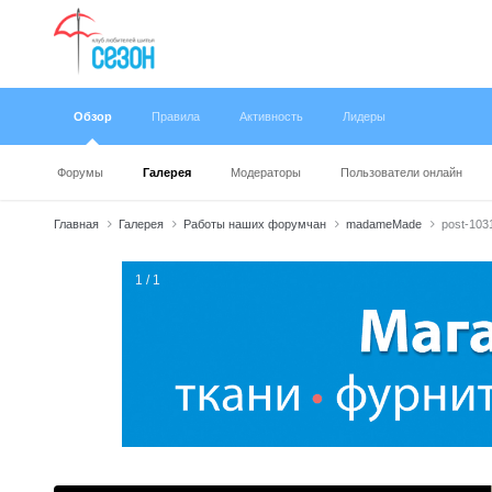
Обзор
Правила
Активность
Лидеры
Форумы
Галерея
Модераторы
Пользователи онлайн
Главная
Галерея
Работы наших форумчан
madameMade
post-103
1 / 1