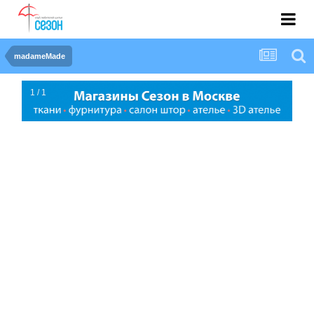
madameMade
1 / 1