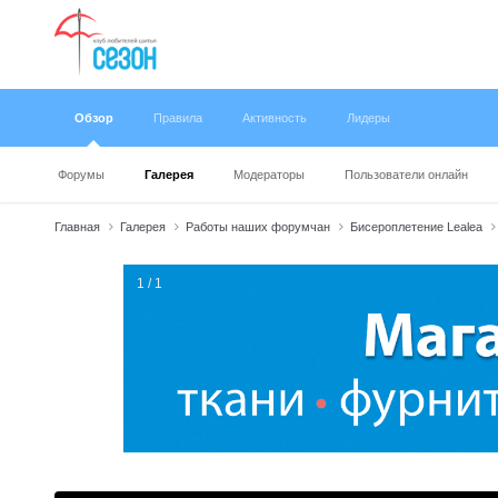
Обзор
Правила
Активность
Лидеры
Форумы
Галерея
Модераторы
Пользователи онлайн
Главная
Галерея
Работы наших форумчан
Бисероплетение Lealea
1 / 1