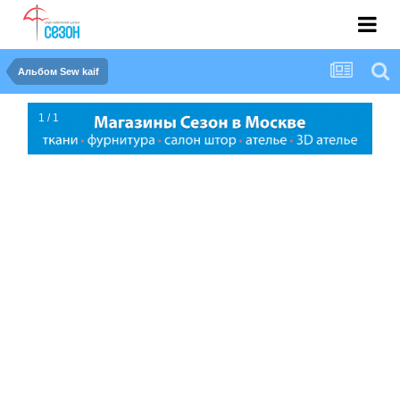
Альбом Sew kaif
1 / 1