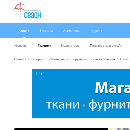
Обзор
Правила
Активность
Лидеры
Форумы
Галерея
Модераторы
Пользователи онлайн
Главная
Галерея
Работы наших форумчан
Всякая всячина
Пальто
1 / 1