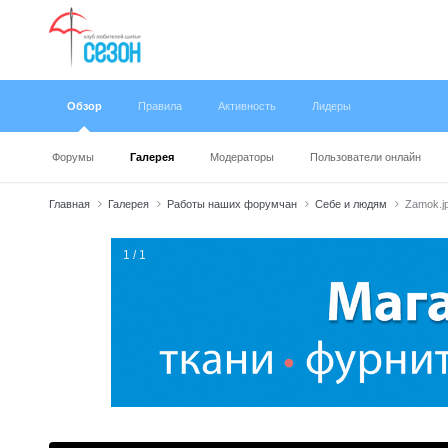
Обзор
Правила
Активность
Лидеры
Форумы
Галерея
Модераторы
Пользователи онлайн
Главная
Галерея
Работы наших форумчан
Себе и людям
Zamok.j
1 / 1