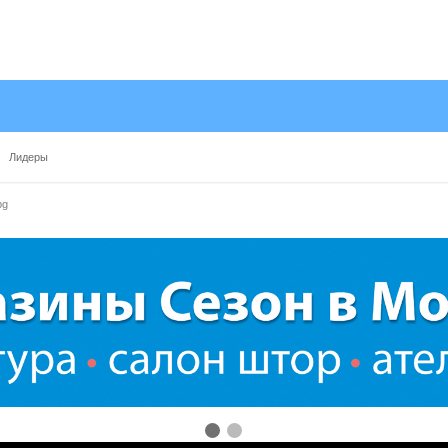
Лидеры
pg