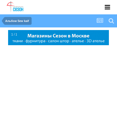
Альбом Sew kaif
1 / 1