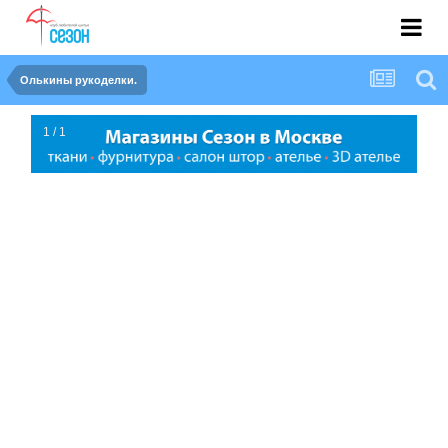
Олькины рукоделки.
1 / 1