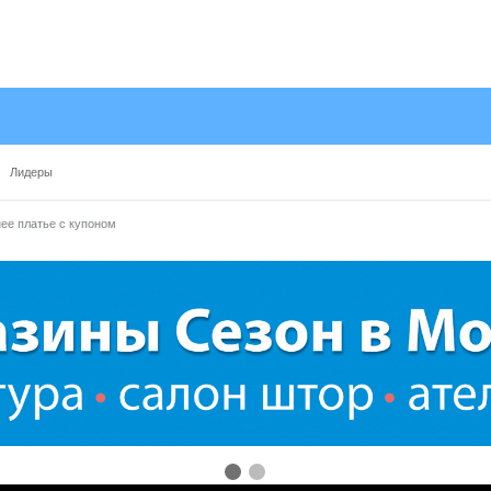
Лидеры
ее платье с купоном