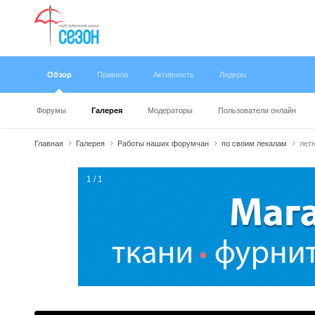
Обзор
Правила
Активность
Лидеры
Форумы
Галерея
Модераторы
Пользователи онлайн
Главная
Галерея
Работы наших форумчан
по своим лекалам
летн
1 / 1