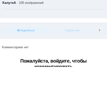
КапуткА
· 108 изображений
Поделиться
Подписчики
0
Комментариев нет
Пожалуйста, войдите, чтобы
комментировать
Вы сможете оставить комментарий после входа в
Войти
Тема
Обратная связь
Cookie-файлы