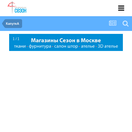
КапуткА
1 / 1