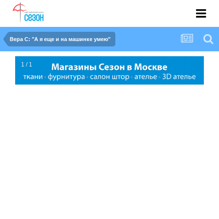
Вера С: "А я еще и на машинке умею"
1 / 1