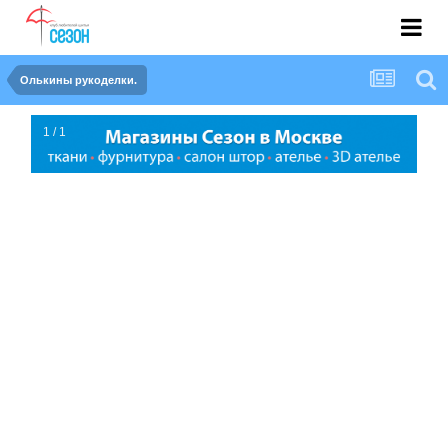
Олькины рукоделки.
1 / 1