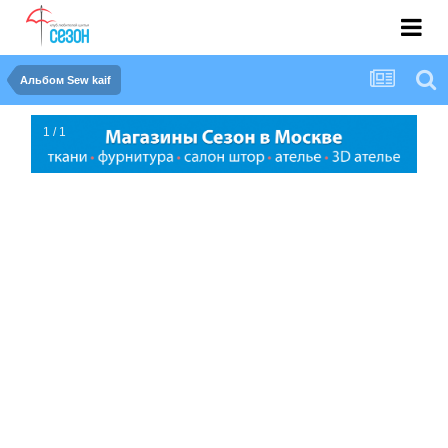
Альбом Sew kaif
1 / 1