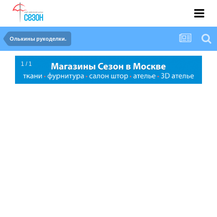
Олькины рукоделки.
1 / 1