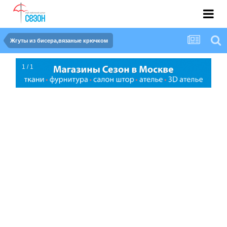
Жгуты из бисера,вязаные крючком
1 / 1