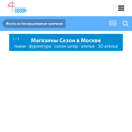
Жгуты из бисера,вязаные крючком
1 / 1