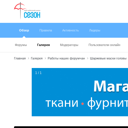
Обзор
Правила
Активность
Лидеры
Форумы
Галерея
Модераторы
Пользователи онлайн
Главная
Галерея
Работы наших форумчан
Шаржевые маски головы
1 / 1