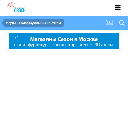
Жгуты из бисера,вязаные крючком
1 / 1