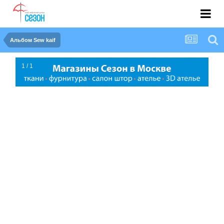
Альбом Sew kaif
1 / 1