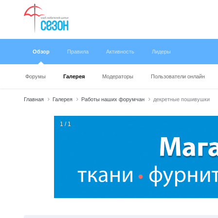
Обзор
Правила
Активность
Лидеры
Форумы
Галерея
Модераторы
Пользователи онлайн
Главная
Галерея
Работы наших форумчан
декретные пошивушки
1 / 1