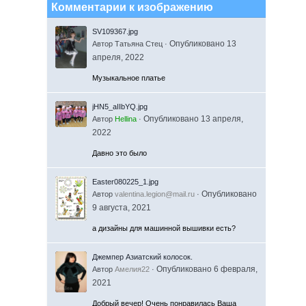
Комментарии к изображению
SV109367.jpg
Автор Татьяна Стец ·
Опубликовано
13
апреля, 2022
Музыкальное платье
jHN5_aIIbYQ.jpg
Автор
Hellina
·
Опубликовано
13 апреля,
2022
Давно это было
Easter080225_1.jpg
Автор
valentina.legion@mail.ru
·
Опубликовано
9 августа, 2021
а дизайны для машинной вышивки есть?
Джемпер Азиатский колосок.
Автор
Амелия22
·
Опубликовано
6 февраля,
2021
Добрый вечер! Очень понравилась Ваша