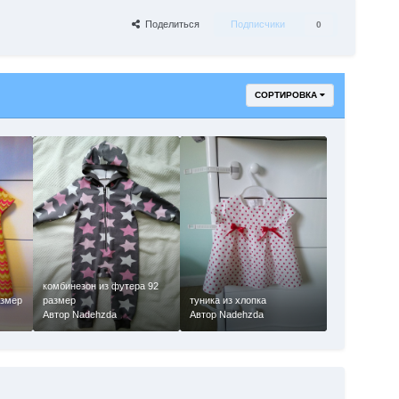
Поделиться
Подписчики
0
СОРТИРОВКА
комбинезон из футера 92
азмер
размер
туника из хлопка
Автор Nadehzda
Автор Nadehzda