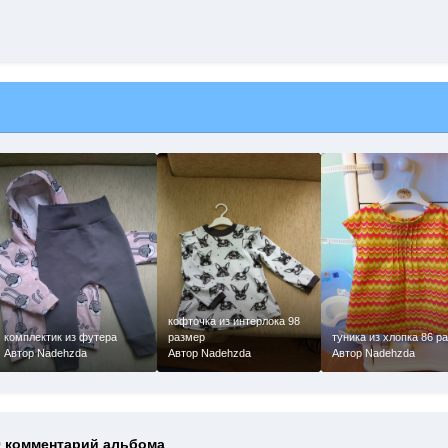
кофточка из интерлока 98
комплектик из футера
размер
туника из хлопка 86 р
Автор Nadehzda
Автор Nadehzda
Автор Nadehzda
0 комментарий альбома