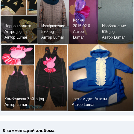
Копия
Чернон золото
Изображение
2015-02-07
Изображение
Антре.jpg
570.jpg
17.35.45.jpg
Автор
616.jpg
Автор Lumar
Автор Lumar
Lumar
Автор Lumar
Комбенизон Зайка.jpg
костюм для Анюты
Автор Lumar
Автор Lumar
0 комментарий альбома