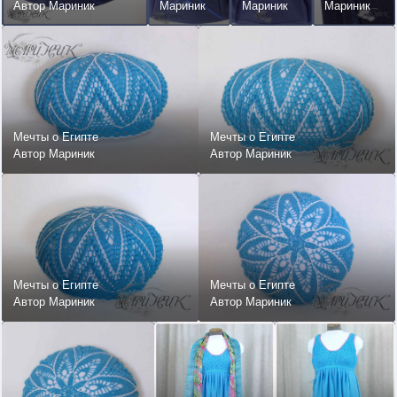
юбка, украшенная
Автор Мариник
Мариник
Мариник
Мариник
вязаным орнаменто
Мечты о Египте
Мечты о Египте
Автор Мариник
Автор Мариник
Мечты о Египте
Мечты о Египте
Автор Мариник
Автор Мариник