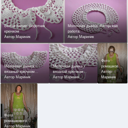
Белая лилия. Воротник
Молочная дымка. Авторская
крючком
работа.
Автор Мариник
Автор Мариник
Фото
Молочная дымка -
Молочная дымка -
ромашкового
вязаный крючком
вязаный крючком
костюма на
Автор
воротник
Автор Мариник
воротник
Автор Мариник
сестре
Мариник
Фото
ромашкового
костюма на
Автор Мариник