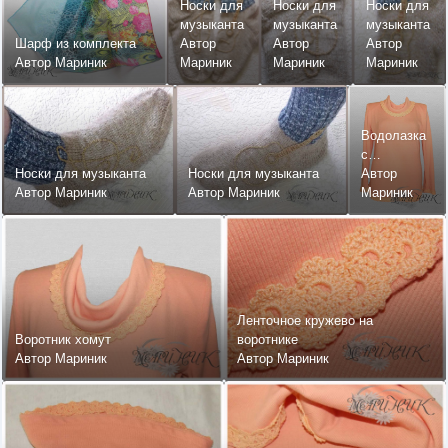
Носки для
Носки для
Носки для
музыканта
музыканта
музыканта
Шарф из комплекта
Автор
Автор
Автор
Автор Мариник
Мариник
Мариник
Мариник
Водолазка
с
Носки для музыканта
Носки для музыканта
воротником
Автор
Автор Мариник
Автор Мариник
хомут
Мариник
Ленточное кружево на
Воротник хомут
воротнике
Автор Мариник
Автор Мариник