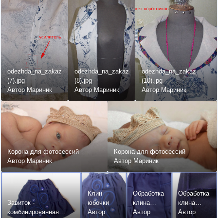
odezhda_na_zakaz
odezhda_na_zakaz
odezhda_na_zakaz
(7).jpg
(8).jpg
(10).jpg
Автор Мариник
Автор Мариник
Автор Мариник
Корона для фотосессий
Корона для фотосессий
Автор Мариник
Автор Мариник
Клин
Обработка
Обработка
Завиток -
юбочки
клина
клина
комбинированная
Автор
юбки
Автор
юбки
Автор