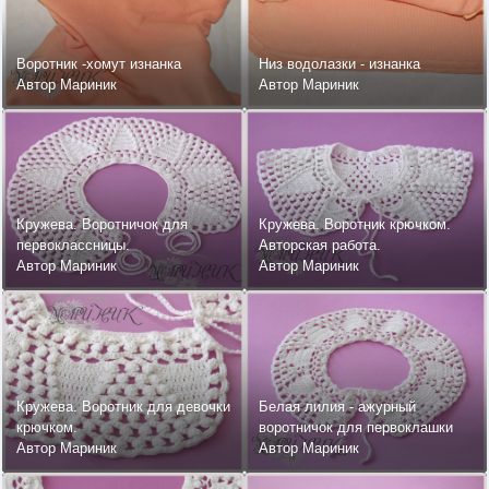
Воротник -хомут изнанка
Низ водолазки - изнанка
Автор Мариник
Автор Мариник
Кружева. Воротничок для
Кружева. Воротник крючком.
первоклассницы.
Авторская работа.
Автор Мариник
Автор Мариник
Кружева. Воротник для девочки
Белая лилия - ажурный
крючком.
воротничок для первоклашки
Автор Мариник
Автор Мариник