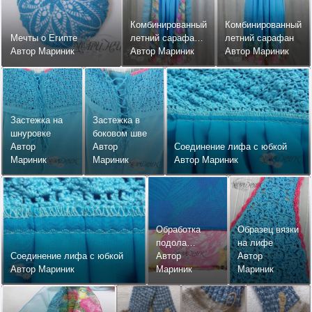
Комбинированный
Комбинированный
Мечты о Египте
летний сарафан
летний сарафан
Автор Мариник
+ шарф на голову
Автор Мариник
Автор Мариник
Застежка на
Застежка в
шнуровке
боковом шве
Автор
Автор
Соединение лифа с юбкой
Мариник
Мариник
Автор Мариник
Обработка
Образец вязки
подола
на лифе
Соединение лифа с юбкой
сарафана
Автор
Автор
Автор Мариник
Мариник
Мариник