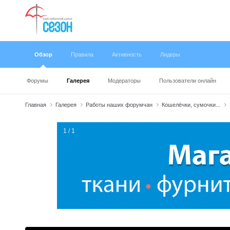
Обзор
Правила
Активность
Лидеры
Форумы
Галерея
Модераторы
Пользователи онлайн
Главная
Галерея
Работы наших форумчан
Кошелёчки, сумочки...
1 / 1