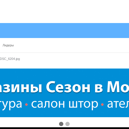
Лидеры
DSC_6204.jpg