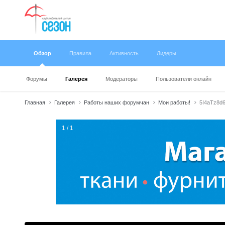
Обзор
Правила
Активность
Лидеры
Форумы
Галерея
Модераторы
Пользователи онлайн
Главная
Галерея
Работы наших форумчан
Мои работы!
5I4aTz8d6
1 / 1